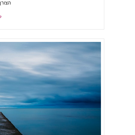
הצורך
ק